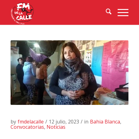
by
fmdelacalle
/
12 julio, 2023
/
in
Bahia Blanca
,
Convocatorias
,
Noticias