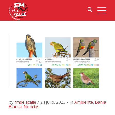
by
fmdelacalle
/
24 julio, 2023
/
in
Ambiente
,
Bahia
Blanca
,
Noticias