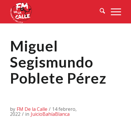
Miguel
Segismundo
Poblete Pérez
by
FM De la Calle
/
14 febrero,
2022
/
in
JuicioBahíaBlanca