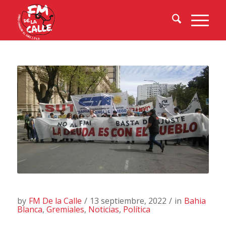
by
FM De la Calle
/
13 septiembre, 2022
/
in
Bahia
Blanca
,
Gremiales
,
Noticias
,
Política