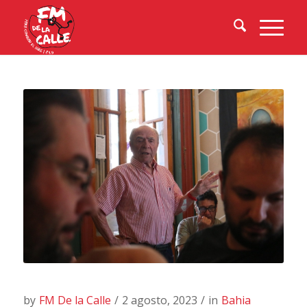
by
FM De la Calle
/
2 agosto, 2023
/
in
Bahia