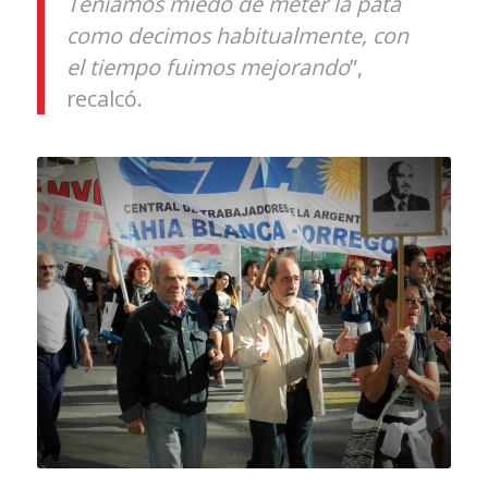
Teníamos miedo de meter la pata
como decimos habitualmente, con
el tiempo fuimos mejorando
”,
recalcó.