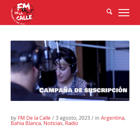
by
FM De la Calle
/
3 agosto, 2023
/
in
Argentina
,
Bahia Blanca
,
Noticias
,
Radio