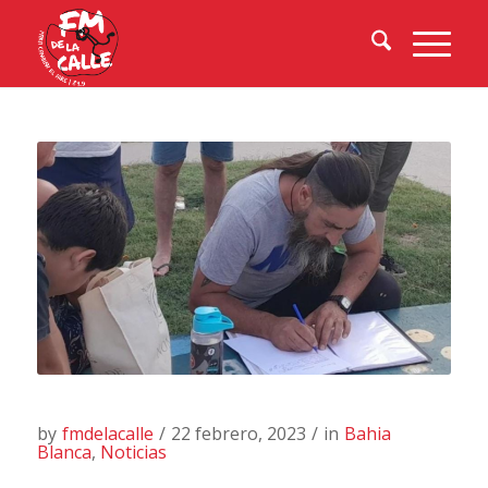
by
fmdelacalle
/
22 febrero, 2023
/
in
Bahia
Blanca
,
Noticias