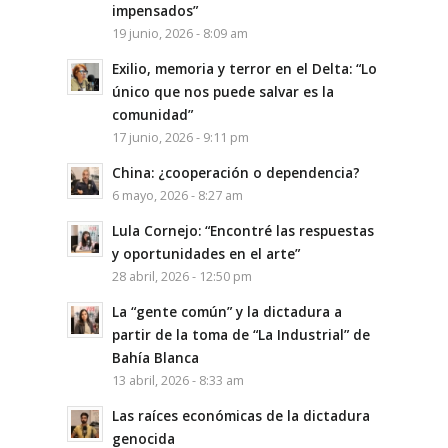
impensados”
19 junio, 2026 - 8:09 am
Exilio, memoria y terror en el Delta: “Lo
único que nos puede salvar es la
comunidad”
17 junio, 2026 - 9:11 pm
China: ¿cooperación o dependencia?
6 mayo, 2026 - 8:27 am
Lula Cornejo: “Encontré las respuestas
y oportunidades en el arte”
28 abril, 2026 - 12:50 pm
La “gente común” y la dictadura a
partir de la toma de “La Industrial” de
Bahía Blanca
13 abril, 2026 - 8:33 am
Las raíces económicas de la dictadura
genocida