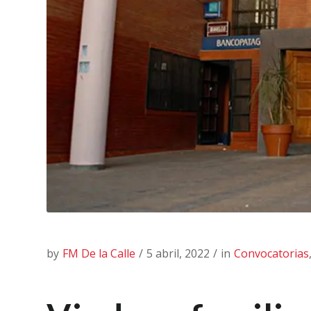
by
FM De la Calle
/
5 abril, 2022
/
in
Convocatorias