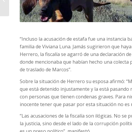
no le sirve a nadie”...
“Incluso la acusación de estafa fue una instancia b
familia de Viviana Luna. Jamás sugirieron que hay
Herrero, la fiscalía se agarró de una declaración de
donde mencionaba que habían hecho una colecta p
de traslado de Marcos”.
Sobre la situación de Herrero su esposa afirmó: “
que está detenido injustamente y la está pasando 
con personas que tienen condenas graves. Para n
inocente tener que pasar por esta situación no es
“Las acusaciones de la fiscalía son ilógicas. No se
la justicia, sino desde el lado de la corrupción pol
es un preso político”, manifestó.