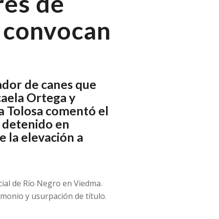
res de
 convocan
rador de canes que
caela Ortega y
a Tolosa comentó el
á detenido en
 la elevación a
icial de Río Negro en Viedma.
monio y usurpación de título.