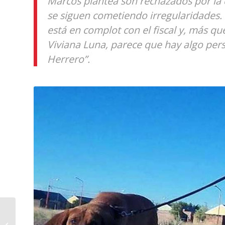
Marcos plantea son rechazados por la
se siguen cometiendo irregularidades. 
está en complot con el fiscal y, más que
Viviana Luna, parece que hay algo per
Herrero”.
Cannabis medicinal:
“Es una resolución que