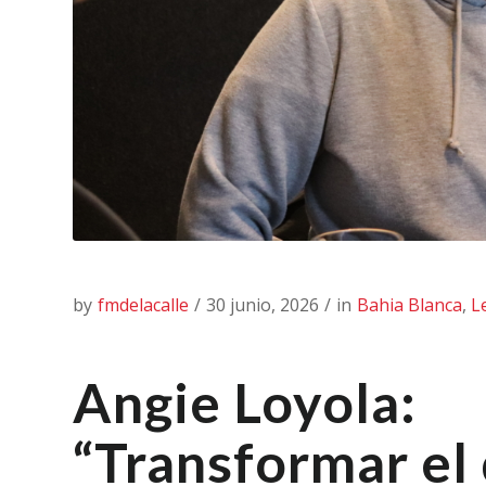
by
fmdelacalle
/
30 junio, 2026
/
in
Bahia Blanca
,
L
Angie Loyola:
“Transformar el 