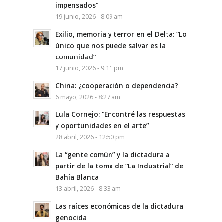
impensados”
19 junio, 2026 - 8:09 am
Exilio, memoria y terror en el Delta: “Lo
único que nos puede salvar es la
comunidad”
17 junio, 2026 - 9:11 pm
China: ¿cooperación o dependencia?
6 mayo, 2026 - 8:27 am
Lula Cornejo: “Encontré las respuestas
y oportunidades en el arte”
28 abril, 2026 - 12:50 pm
La “gente común” y la dictadura a
partir de la toma de “La Industrial” de
Bahía Blanca
13 abril, 2026 - 8:33 am
Las raíces económicas de la dictadura
genocida