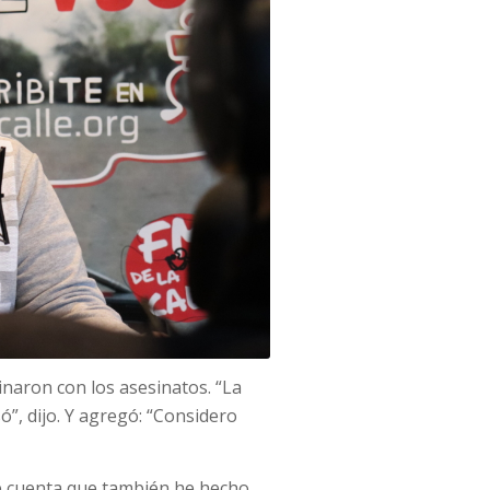
inaron con los asesinatos. “La
só”, dijo. Y agregó: “Considero
 cuenta que también he hecho