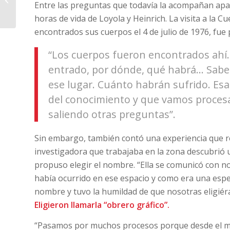
Entre las preguntas que todavía la acompañan apar
que la dictadura buscó
extirpar al pero...
horas de vida de Loyola y Heinrich. La visita a la 
encontrados sus cuerpos el 4 de julio de 1976, fue
“Los cuerpos fueron encontrados ahí
entrado, por dónde, qué habrá… Sab
ese lugar. Cuánto habrán sufrido. Esa
del conocimiento y que vamos proce
saliendo otras preguntas”.
Sin embargo, también contó una experiencia que res
investigadora que trabajaba en la zona descubrió 
propuso elegir el nombre. “Ella se comunicó con nos
había ocurrido en ese espacio y como era una esp
nombre y tuvo la humildad de que nosotras eligié
Eligieron llamarla “obrero gráfico”.
“Pasamos por muchos procesos porque desde el m