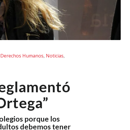
,
Derechos Humanos
,
Noticias
,
reglamentó
 Ortega”
olegios porque los
adultos debemos tener