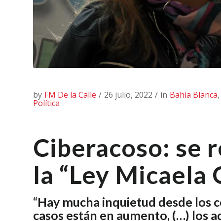
by
FM De la Calle
/
26 julio, 2022
/
in
Bahia Blanca
Política
Ciberacoso: se 
la “Ley Micaela
“Hay mucha inquietud desde los c
casos están en aumento, (…) los 