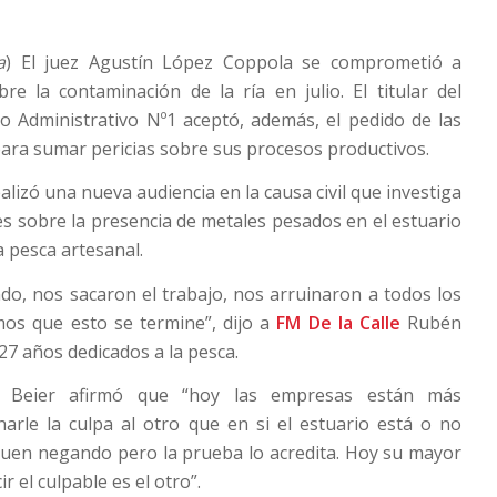
a
) El juez Agustín López Coppola se comprometió a
bre la contaminación de la ría en julio. El titular del
o Administrativo Nº1 aceptó, además, el pedido de las
ara sumar pericias sobre sus procesos productivos.
ealizó una nueva audiencia en la causa civil que investiga
es sobre la presencia de metales pesados en el estuario
a pesca artesanal.
o, nos sacaron el trabajo, nos arruinaron a todos los
os que esto se termine”, dijo a
FM De la Calle
Rubén
27 años dedicados a la pesca.
 Beier afirmó que “hoy las empresas están más
arle la culpa al otro que en si el estuario está o no
guen negando pero la prueba lo acredita. Hoy su mayor
r el culpable es el otro”.