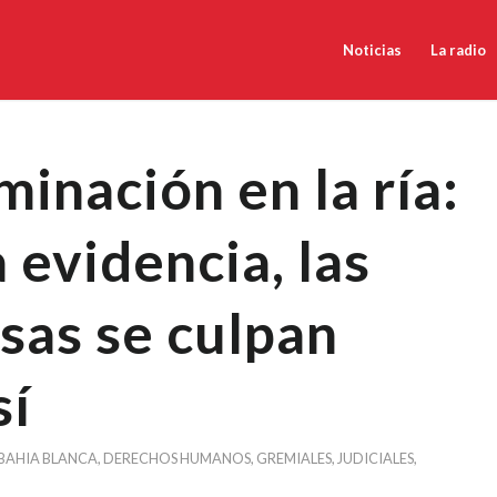
Noticias
La radio
inación en la ría:
a evidencia, las
sas se culpan
sí
BAHIA BLANCA
,
DERECHOS HUMANOS
,
GREMIALES
,
JUDICIALES
,