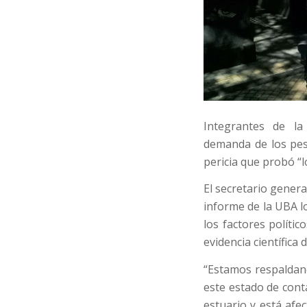
Integrantes de l
demanda de los pes
pericia que probó “
El secretario gener
informe de la UBA l
los factores polític
evidencia científica
“Estamos respaldan
este estado de conta
estuario y está afe