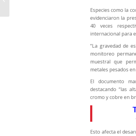
facturas impagables
Especies como la co
evidenciaron la pr
40 veces respect
internacional para
“La gravedad de es
monitoreo permane
muestral que perm
metales pesados en 
El documento mani
destacando “las al
cromo y cobre en br
T
Esto afecta el desa