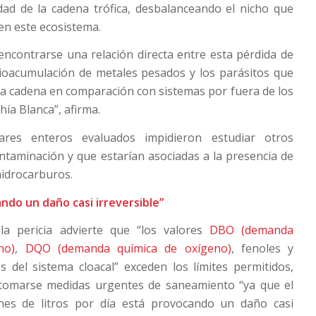
lidad de la cadena trófica, desbalanceando el nicho que
en este ecosistema.
ncontrarse una relación directa entre esta pérdida de
bioacumulación de metales pesados y los parásitos que
a cadena en comparación con sistemas por fuera de los
ahía Blanca”, afirma.
res enteros evaluados impidieron estudiar otros
ontaminación y que estarían asociadas a la presencia de
idrocarburos.
ndo un daño casi irreversible”
la pericia advierte que “los valores
DBO (demanda
no)
,
DQO (demanda química de oxígeno)
, fenoles y
s del sistema cloacal” exceden los límites permitidos,
 tomarse medidas urgentes de saneamiento “ya que el
nes de litros por día está provocando un daño casi