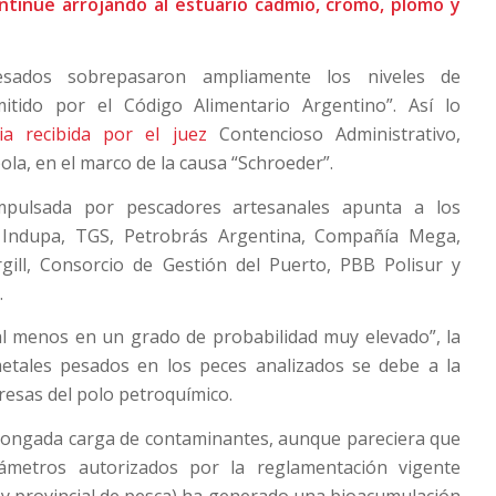
ntinúe arrojando al estuario cadmio, cromo, plomo y
esados sobrepasaron ampliamente los niveles de
itido por el Código Alimentario Argentino”. Así lo
ia recibida por el juez
Contencioso Administrativo,
la, en el marco de la causa “Schroeder”.
impulsada por pescadores artesanales apunta a los
y Indupa, TGS, Petrobrás Argentina, Compañía Mega,
rgill, Consorcio de Gestión del Puerto, PBB Polisur y
.
al menos en un grado de probabilidad muy elevado”, la
etales pesados en los peces analizados se debe a la
resas del polo petroquímico.
olongada carga de contaminantes, aunque pareciera que
ámetros autorizados por la reglamentación vigente
ey provincial de pesca) ha generado una bioacumulación