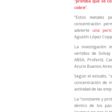
“
prohíba que se co
cobre
”.
“Estos metales p
concentración perm
advierte
una peric
Agustín López Coppo
La investigación 
vertidos de Solva
ABSA, Profertil, Ca
Azurix Buenos Aires
Según el estudio, “
concentración de m
actividad de las emp
La “constante y pr
dentro de los par
(aunque no por la l