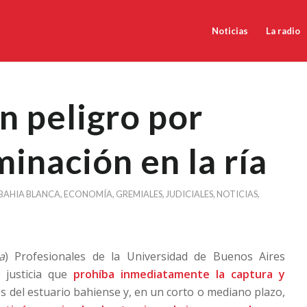
Noticias
La radio
n peligro por
inación en la ría
BAHIA BLANCA
,
ECONOMÍA
,
GREMIALES
,
JUDICIALES
,
NOTICIAS
,
a
) Profesionales de la Universidad de Buenos Aires
 justicia que
prohíba inmediatamente la captura y
s del estuario bahiense y, en un corto o mediano plazo,