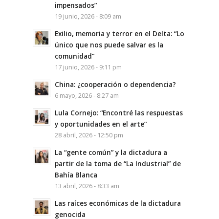
impensados”
19 junio, 2026 - 8:09 am
Exilio, memoria y terror en el Delta: “Lo
único que nos puede salvar es la
comunidad”
17 junio, 2026 - 9:11 pm
China: ¿cooperación o dependencia?
6 mayo, 2026 - 8:27 am
Lula Cornejo: “Encontré las respuestas
y oportunidades en el arte”
28 abril, 2026 - 12:50 pm
La “gente común” y la dictadura a
partir de la toma de “La Industrial” de
Bahía Blanca
13 abril, 2026 - 8:33 am
Las raíces económicas de la dictadura
genocida