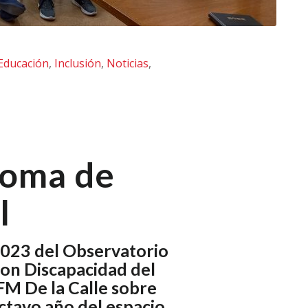
Educación
,
Inclusión
,
Noticias
,
 toma de
l
2023 del Observatorio
con Discapacidad del
M De la Calle sobre
octavo año del espacio.