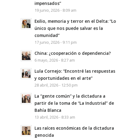
impensados”
19 junio, 2026 - 8:09 am
Exilio, memoria y terror en el Delta: “Lo
único que nos puede salvar es la
comunidad”
17 junio, 2026 - 9:11 pm
China: ¿cooperación o dependencia?
6 mayo, 2026 - 8:27 am
Lula Cornejo: “Encontré las respuestas
y oportunidades en el arte”
28 abril, 2026 - 12:50 pm
La “gente común” y la dictadura a
partir de la toma de “La Industrial” de
Bahía Blanca
13 abril, 2026 - 8:33 am
Las raíces económicas de la dictadura
genocida