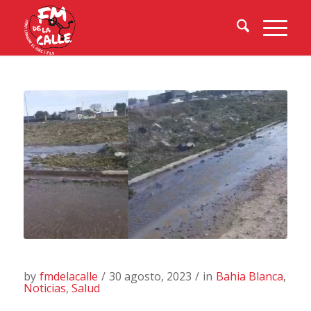
by
fmdelacalle
/
30 agosto, 2023
/
in
Bahia Blanca
,
Noticias
,
Salud