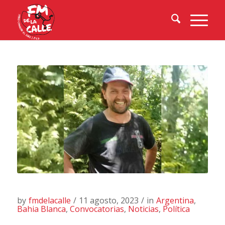
by
fmdelacalle
/
11 agosto, 2023
/
in
Argentina
,
Bahia Blanca
,
Convocatorias
,
Noticias
,
Política