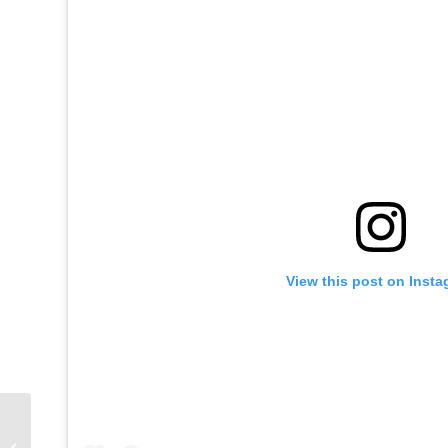
View this post on Inst
Neurociencia: “Es una
situación sumamente