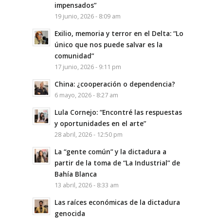
impensados”
19 junio, 2026 - 8:09 am
Exilio, memoria y terror en el Delta: “Lo
único que nos puede salvar es la
comunidad”
17 junio, 2026 - 9:11 pm
China: ¿cooperación o dependencia?
6 mayo, 2026 - 8:27 am
Lula Cornejo: “Encontré las respuestas
y oportunidades en el arte”
28 abril, 2026 - 12:50 pm
La “gente común” y la dictadura a
partir de la toma de “La Industrial” de
Bahía Blanca
13 abril, 2026 - 8:33 am
Las raíces económicas de la dictadura
genocida