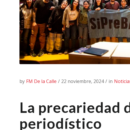
by
FM De la Calle
/
22 noviembre, 2024
/
in
Noticia
La precariedad d
periodístico