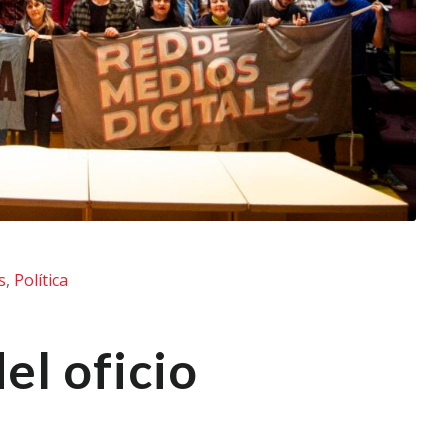
s
,
Política
el oficio