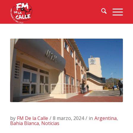
by
FM De la Calle
/
8 marzo, 2024
/
in
Argentina
,
Bahia Blanca
,
Noticias