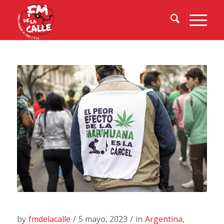
by
fmdelacalle
/
5 mayo, 2023
/
in
Argentina
,