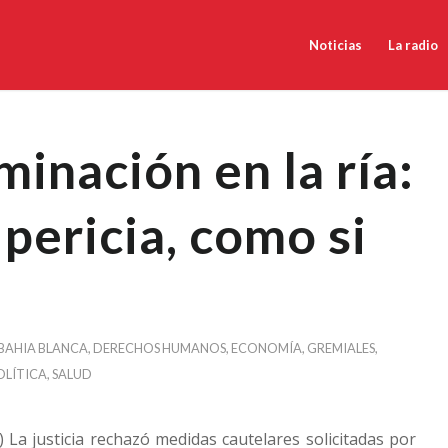
Noticias
La radio
inación en la ría:
a pericia, como si
BAHIA BLANCA
,
DERECHOS HUMANOS
,
ECONOMÍA
,
GREMIALES
,
OLÍTICA
,
SALUD
) La justicia rechazó medidas cautelares solicitadas por