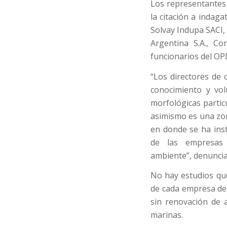
Los representantes d
la citación a indag
Solvay Indupa SACI, C
Argentina S.A., C
funcionarios del OPD
“Los directores de
conocimiento y vol
morfológicas partic
asimismo es una zon
en donde se ha ins
de las empresas 
ambiente”, denunci
No hay estudios que
de cada empresa de
sin renovación de 
marinas.