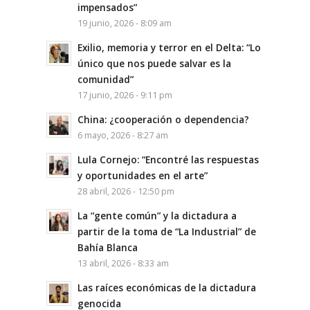
impensados”
19 junio, 2026 - 8:09 am
Exilio, memoria y terror en el Delta: “Lo
único que nos puede salvar es la
comunidad”
17 junio, 2026 - 9:11 pm
China: ¿cooperación o dependencia?
6 mayo, 2026 - 8:27 am
Lula Cornejo: “Encontré las respuestas
y oportunidades en el arte”
28 abril, 2026 - 12:50 pm
La “gente común” y la dictadura a
partir de la toma de “La Industrial” de
Bahía Blanca
13 abril, 2026 - 8:33 am
Las raíces económicas de la dictadura
genocida