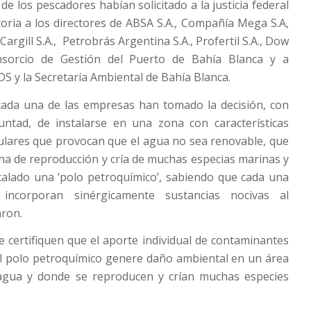
e los pescadores habían solicitado a la justicia federal
atoria a los directores de ABSA S.A., Compañía Mega S.A,
argill S.A., Petrobrás Argentina S.A., Profertil S.A., Dow
onsorcio de Gestión del Puerto de Bahía Blanca y a
S y la Secretaría Ambiental de Bahía Blanca.
 cada una de las empresas han tomado la decisión, con
untad, de instalarse en una zona con características
ulares que provocan que el agua no sea renovable, que
a de reproducción y cría de muchas especias marinas y
talado una ‘polo petroquímico’, sabiendo que cada una
incorporan sinérgicamente sustancias nocivas al
aron.
 certifiquen que el aporte individual de contaminantes
l polo petroquímico genere daño ambiental en un área
agua y donde se reproducen y crían muchas especies