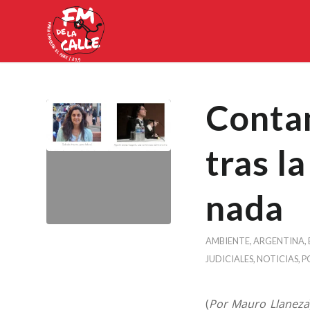
Contam
tras l
nada
AMBIENTE
,
ARGENTINA
,
JUDICIALES
,
NOTICIAS
,
P
(
Por Mauro Llaneza