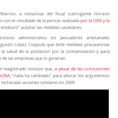
Marrón, a instancias del fiscal subrogante Horacio
un con el resultado de la pericia realizada
por la UBA y la
rematuro” aceptar las medidas cautelares.
ncioso administrativo los pescadores artesanales
 Agustín López Coppola que dicte medidas precautorias
 la salud de la población por la contaminación y para
to de las empresas que lo generan.
 el magistrado sostuvo que,
a pesar de las conclusiones
FAUBA
, “nada ha cambiado” para alterar los argumentos
 rechazado acciones similares en 2009.