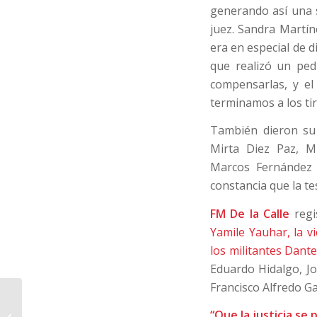
generando así una s
juez. Sandra Martín
era en especial de d
que realizó un ped
compensarlas, y el
terminamos a los tir
También dieron su 
Mirta Diez Paz, M
Marcos Fernández P
constancia que la t
FM De la Calle
regi
Yamile Yauhar, la vi
los militantes Dant
Eduardo Hidalgo, Jo
Francisco Alfredo G
“En la provincia lo que
está en emergencia
“Que la justicia s