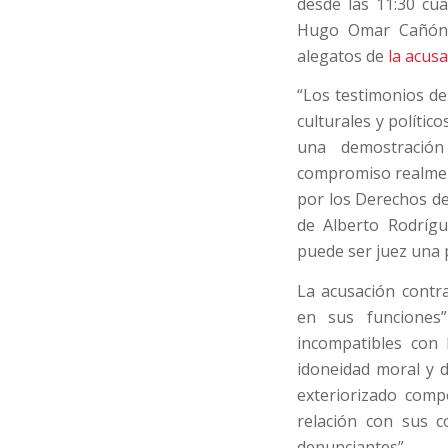
desde las 11:30 cua
Hugo Omar Cañón. 
alegatos de
la acus
“Los testimonios de 
culturales y polític
una demostración
compromiso realment
por los Derechos de
de Alberto Rodrígu
puede ser juez una 
La acusación cont
en sus funciones
incompatibles con 
idoneidad moral y d
exteriorizado comp
relación con sus co
denunciantes”.