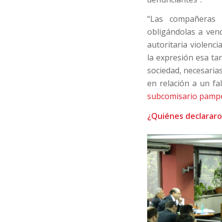
“Las compañeras s
obligándolas a vend
autoritaria violenc
la expresión esa ta
sociedad, necesaria
en relación a un fa
subcomisario pampea
¿Quiénes declarar