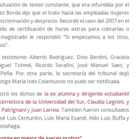
ituación de temor constante, que era infundida por el
ez Borda dijo que el trato hacia las empleadas mujeres
iscriminación y desprecio. Recordó el caso del 2007 en el
ido de certificación de horas extras para cobrarlas o
 magistrado le respondió: “Si empezamos a los tiros,
os”.
testimonio Alberto Rodríguez, Dino Berdini, Graciela
iguel Tohmé, Ricardo Serafini, José Manuel Saez, y
eña. Por otra parte, la secretaría del tribunal dejó
estigo María Inés Colantuono no pudo ser notificada.
stró los dichos de
la ex alumna y dirigente estudiantil
cerrectora de la Universidad del Sur, Claudia Legnini, y
e Patrignani
y
Juan Larrea
. También fueron consultados
sé Luis Centurión, Luis María Esandi, Aldo Luis Buffa y
astañaga.
e ponga en manos de jueces probos”