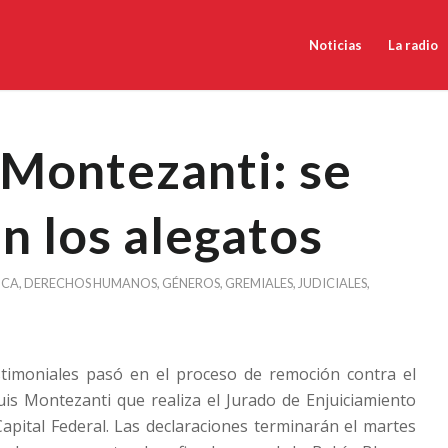
Noticias
La radio
 Montezanti: se
n los alegatos
NCA
,
DERECHOS HUMANOS
,
GÉNEROS
,
GREMIALES
,
JUDICIALES
,
imoniales pasó en el proceso de remoción contra el
is Montezanti que realiza el Jurado de Enjuiciamiento
Capital Federal. Las declaraciones terminarán el martes