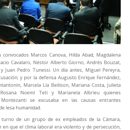
on convocados Marcos Canova, Hilda Abad, Magdalena
racio Cavalaro, Néstor Alberto Giorno, Andrés Bouzat,
a y Juan Pedro Tunessi. Un día antes, Miguel Pereyra,
cusación; y por la defensa Augusto Enrique Fernández,
tantonin, Marcela Lía Beilison, Mariana Costa, Julieta
 Rosana Noemí Teti y Marianela Albrieu quienes
 Montezanti se excusaba en las causas entrantes
 de lesa humanidad.
el turno de un grupo de ex empleados de la Cámara,
n en que el clima laboral era violento y de persecución,