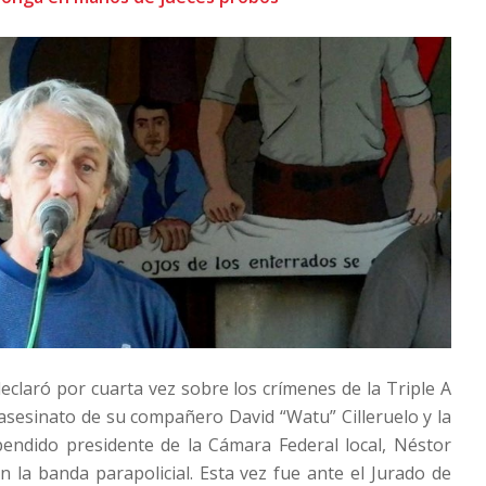
eclaró por cuarta vez sobre los crímenes de la Triple A
 asesinato de su compañero David “Watu” Cilleruelo y la
pendido presidente de la Cámara Federal local, Néstor
n la banda parapolicial. Esta vez fue ante el Jurado de