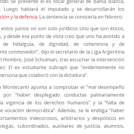
ndo se presente el ex fiscal general de Bahía Blanca,
Luego hablará el imputado y se desarrollarán los
ación
y
la defensa
. La sentencia se conocería en febrero.
estos juicios no son solo jurídicos sino que son éticos,
os, y desde ese punto de vista creo que uno ha asistido a
 de hidalguía, de dignidad, de coherencia y de
e conmovedor”, dijo el secretario de la Liga Argentina
l Hombre, José Schulman, tras escuchar la intervención
ez. El ex estudiante subrayó que “evidentemente no
persona que colaboró con la dictadura”.
ra Montezanti apunta a comprobar el “mal desempeño
” por “haber desplegado conductas palmariamente
la vigencia de los derechos humanos” y la “falta de
e vocación democrática”. Además, se le endilga “haber
ortamientos indecorosos, arbitrarios y despóticos en
legas, subordinados, auxiliares de justicia, alumnos,