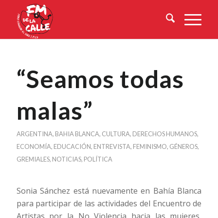
“Seamos todas
malas”
ARGENTINA
,
BAHIA BLANCA
,
CULTURA
,
DERECHOS HUMANOS
,
ECONOMÍA
,
EDUCACIÓN
,
ENTREVISTA
,
FEMINISMO
,
GÉNEROS
,
GREMIALES
,
NOTICIAS
,
POLÍTICA
Sonia Sánchez está nuevamente en Bahía Blanca
para participar de las actividades del Encuentro de
Artistas por la No Violencia hacia las mujeres,