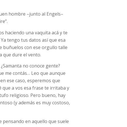
buen hombre –junto al Engels–
re”.
s haciendo una vaquita acá y te
Ya tengo tus datos así que esa
de buñuelos con ese orgullo talle
a que dure el vento.
. ¿Samanta no conoce gente?
 que me contás… Leo que aunque
, en ese caso, esperemos que
 que a vos esa frase te irritaba y
tufo religioso. Pero bueno, hay
antoso (y además es muy costoso,
ve pensando en aquello que suele