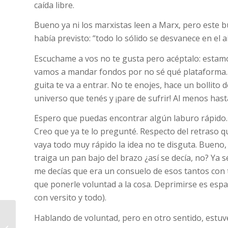
caída libre.
Bueno ya ni los marxistas leen a Marx, pero este 
había previsto: “todo lo sólido se desvanece en el ai
Escuchame a vos no te gusta pero acéptalo: estamo
vamos a mandar fondos por no sé qué plataforma. 
guita te va a entrar. No te enojes, hace un bollito 
universo que tenés y ¡pare de sufrir! Al menos hast
Espero que puedas encontrar algún laburo rápido
Creo que ya te lo pregunté. Respecto del retraso
vaya todo muy rápido la idea no te disguta. Bueno
traiga un pan bajo del brazo ¿así se decía, no? Ya sé
me decías que era un consuelo de esos tantos con 
que ponerle voluntad a la cosa. Deprimirse es esp
con versito y todo).
Hablando de voluntad, pero en otro sentido, estu
La entrega del Paraná