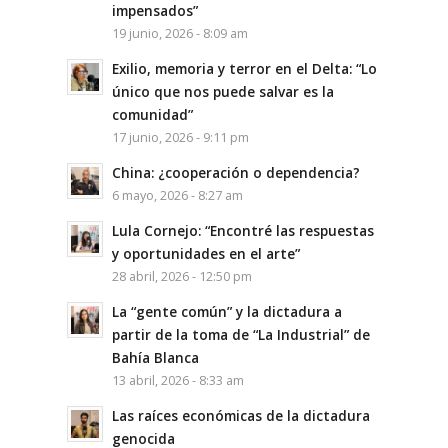
impensados”
19 junio, 2026 - 8:09 am
Exilio, memoria y terror en el Delta: “Lo
único que nos puede salvar es la
comunidad”
17 junio, 2026 - 9:11 pm
China: ¿cooperación o dependencia?
6 mayo, 2026 - 8:27 am
Lula Cornejo: “Encontré las respuestas
y oportunidades en el arte”
28 abril, 2026 - 12:50 pm
La “gente común” y la dictadura a
partir de la toma de “La Industrial” de
Bahía Blanca
13 abril, 2026 - 8:33 am
Las raíces económicas de la dictadura
genocida