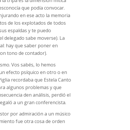
 la tripa es la dimensión mítica
sconocía que podía convocar.
onjurando en ese acto la memoria
rtos de los explotados de todos
 sus espaldas y te puedo
 el delegado sabe moverse). La
tal: hay que saber poner en
con tono de contador).
ismo. Vos sabés, lo hemos
n efecto psíquico en otro o en
iglia recordaba que Estela Canto
ara algunos problemas y que
ecuencia den análisis, perdió el
regaló a un gran conferencista.
Astor por admiración a un músico
amiento fue otra cosa de orden