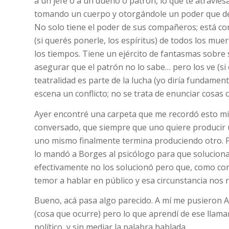
a un jefe o a un dueño o patrón, lo que te atraviesa
tomando un cuerpo y otorgándole un poder que de
No solo tiene el poder de sus compañeros; está c
(si querés ponerle, los espíritus) de todos los mue
los tiempos. Tiene un ejército de fantasmas sobre
asegurar que el patrón no lo sabe… pero los ve (si
teatralidad es parte de la lucha (yo diría fundamen
escena un conflicto; no se trata de enunciar cosas 
Ayer encontré una carpeta que me recordó esto m
conversado, que siempre que uno quiere producir u
uno mismo finalmente termina produciendo otro. P
lo mandó a Borges al psicólogo para que solucion
efectivamente no los solucionó pero que, como cons
temor a hablar en público y esa circunstancia nos 
Bueno, acá pasa algo parecido. A mí me pusieron 
(cosa que ocurre) pero lo que aprendí de ese llam
político, y sin mediar la palabra hablada.