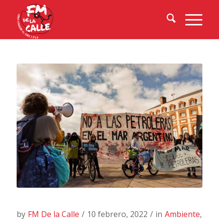
by
FM De la Calle
/
10 febrero, 2022
/
in
Ambiente
,