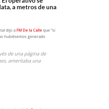
 El operativo se
lata, a metros de una
al dijo a
FM De la Calle
que “si
 no hubiésemos generado
vés de una página de
nes, ameritaba una