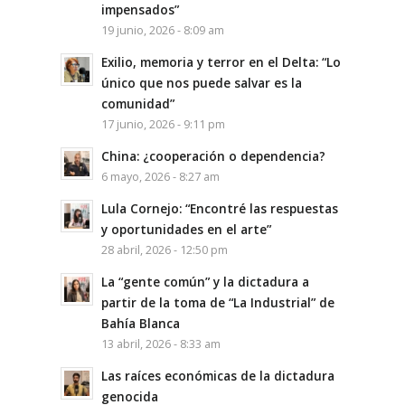
impensados”
19 junio, 2026 - 8:09 am
Exilio, memoria y terror en el Delta: “Lo
único que nos puede salvar es la
comunidad”
17 junio, 2026 - 9:11 pm
China: ¿cooperación o dependencia?
6 mayo, 2026 - 8:27 am
Lula Cornejo: “Encontré las respuestas
y oportunidades en el arte”
28 abril, 2026 - 12:50 pm
La “gente común” y la dictadura a
partir de la toma de “La Industrial” de
Bahía Blanca
13 abril, 2026 - 8:33 am
Las raíces económicas de la dictadura
genocida