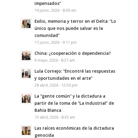
impensados”
19 junio, 2026 - 8:09 am
Exilio, memoria y terror en el Delta: “Lo
único que nos puede salvar es la
comunidad”
17 junio, 2026 - 9:11 pm
China: ¿cooperación o dependencia?
6 mayo, 2026 - 8:27 am
Lula Cornejo: “Encontré las respuestas
y oportunidades en el arte”
28 abril, 2026 - 12:50 pm
La “gente común” y la dictadura a
partir de la toma de “La Industrial” de
Bahía Blanca
13 abril, 2026 - 8:33 am
Las raíces económicas de la dictadura
genocida