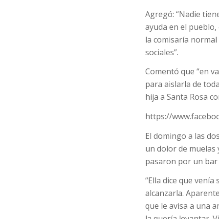
Agregó: “Nadie tien
ayuda en el pueblo, 
la comisaría normal 
sociales”.
Comentó que “en var
para aislarla de to
hija a Santa Rosa c
https://www.facebo
El domingo a las dos
un dolor de muelas 
pasaron por un bar y
“Ella dice que venía
alcanzarla. Aparent
que le avisa a una 
la quería levantar. V