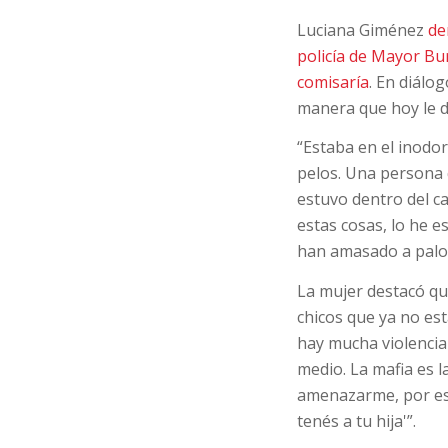
Luciana Giménez
de
policía de Mayor Bur
comisaría
. En diálo
manera que hoy le d
“Estaba en el inodoro
pelos. Una persona 
estuvo dentro del ca
estas cosas, lo he e
han amasado a palos
La mujer destacó que
chicos que ya no es
hay mucha violencia 
medio. La mafia es l
amenazarme, por eso
tenés a tu hija'”.