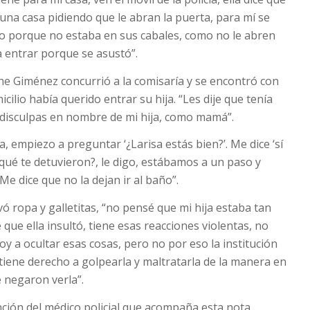
una casa pidiendo que le abran la puerta, para mí se
io porque no estaba en sus cabales, como no le abren
a entrar porque se asustó”.
e Giménez concurrió a la comisaría y se encontró con
icilio había querido entrar su hija. “Les dije que tenía
 disculpas en nombre de mi hija, como mamá”.
, empiezo a preguntar ‘¿Larisa estás bien?’. Me dice ‘sí
 qué te detuvieron?, le digo, estábamos a un paso y
Me dice que no la dejan ir al baño”.
vó ropa y galletitas, “no pensé que mi hija estaba tan
 que ella insultó, tiene esas reacciones violentas, no
oy a ocultar esas cosas, pero no por eso la institución
tiene derecho a golpearla y maltratarla de la manera en
 negaron verla”.
ención del médico policial que acompaña esta nota