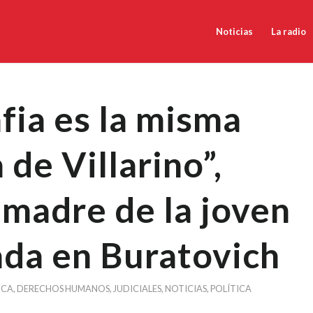
Noticias
La radio
fia es la misma
 de Villarino”,
a madre de la joven
da en Buratovich
NCA
,
DERECHOS HUMANOS
,
JUDICIALES
,
NOTICIAS
,
POLÍTICA