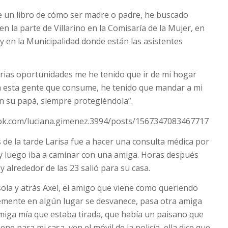
e un libro de cómo ser madre o padre, he buscado
en la parte de Villarino en la Comisaría de la Mujer, en
y en la Municipalidad donde están las asistentes
ias oportunidades me he tenido que ir de mi hogar
da esta gente que consume, he tenido que mandar a mi
on su papá, siempre protegiéndola”.
ok.com/luciana.gimenez.3994/posts/1567347083467717
 de la tarde Larisa fue a hacer una consulta médica por
y luego iba a caminar con una amiga. Horas después
 alrededor de las 23 salió para su casa.
 sola y atrás Axel, el amigo que viene como queriendo
emente en algún lugar se desvanece, pasa otra amiga
amiga mía que estaba tirada, que había un paisano que
iene para mi casa, ven el móvil de la policía, ella dice que