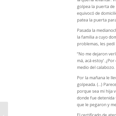
golpea la puerta de 
equivocó de domicil
patea la puerta par
Pasada la medianoch
la familia a cuyo dom
problemas, les pedí
“No me dejaron verla
má, acá estoy’. ¿Por
medio del calabozo. 
Por la mañana le lle
golpeada. (…) Parece
porque sea mi hija v
donde fue detenida 
que le pegaron y me
“Como hicieron con
El certificado de at
Facundo lo están