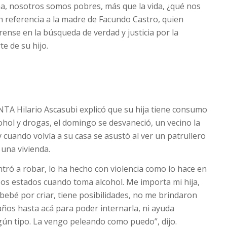
ina, nosotros somos pobres, más que la vida, ¿qué nos
en referencia a la madre de Facundo Castro, quien
ense en la búsqueda de verdad y justicia por la
e de su hijo.
INTA Hilario Ascasubi explicó que su hija tiene consumo
ohol y drogas, el domingo se desvaneció, un vecino la
 cuando volvía a su casa se asustó al ver un patrullero
 una vivienda.
ntró a robar, lo ha hecho con violencia como lo hace en
esos estados cuando toma alcohol. Me importa mi hija,
bebé por criar, tiene posibilidades, no me brindaron
años hasta acá para poder internarla, ni ayuda
gún tipo. La vengo peleando como puedo”, dijo.