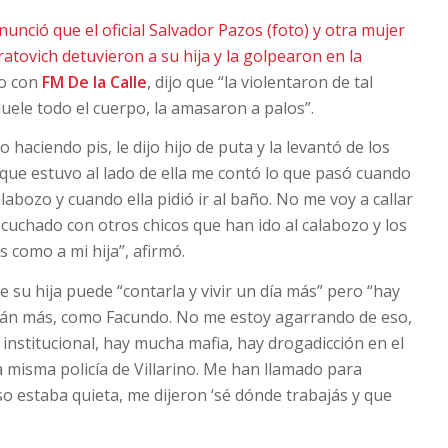
nunció que el oficial Salvador Pazos (foto) y otra mujer
atovich detuvieron a su hija y la golpearon en la
go con
FM De la Calle
, dijo que “la violentaron de tal
uele todo el cuerpo, la amasaron a palos”.
 haciendo pis, le dijo hijo de puta y la levantó de los
que estuvo al lado de ella me contó lo que pasó cuando
labozo y cuando ella pidió ir al baño. No me voy a callar
scuchado con otros chicos que han ido al calabozo y los
 como a mi hija”, afirmó.
 su hija puede “contarla y vivir un día más” pero “hay
tán más, como Facundo. No me estoy agarrando de eso,
institucional, hay mucha mafia, hay drogadicción en el
a misma policía de Villarino. Me han llamado para
 estaba quieta, me dijeron ‘sé dónde trabajás y que