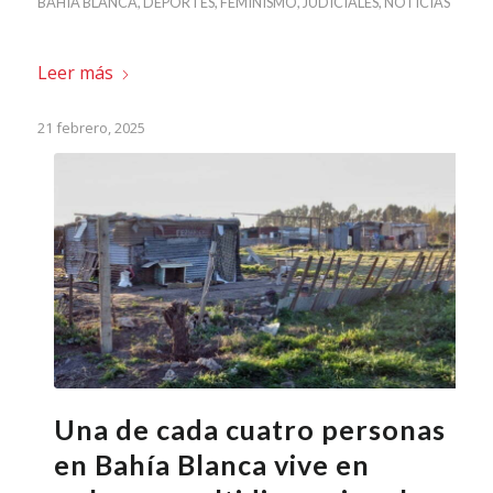
BAHIA BLANCA
,
DEPORTES
,
FEMINISMO
,
JUDICIALES
,
NOTICIAS
Leer más
21 febrero, 2025
Una de cada cuatro personas
en Bahía Blanca vive en