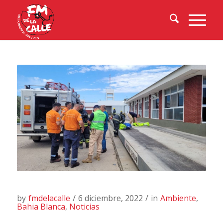
by
fmdelacalle
/
6 diciembre, 2022
/
in
Ambiente
,
Bahia Blanca
,
Noticias