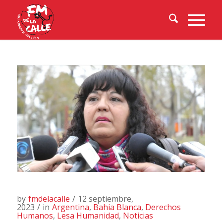
by
fmdelacalle
/
12 septiembre,
2023
/
in
Argentina
,
Bahia Blanca
,
Derechos
Humanos
,
Lesa Humanidad
,
Noticias