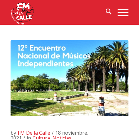
by
FM De la Calle
/
18 noviembre,
2021
/
in
Cultura
,
Noticias