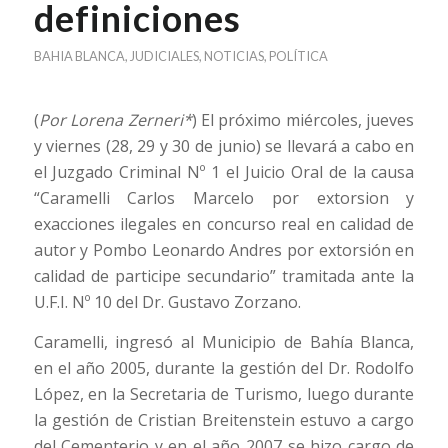
definiciones
BAHIA BLANCA
,
JUDICIALES
,
NOTICIAS
,
POLÍTICA
(
Por Lorena Zerneri*
) El próximo miércoles, jueves
y viernes (28, 29 y 30 de junio) se llevará a cabo en
el Juzgado Criminal Nº 1 el Juicio Oral de la causa
“Caramelli Carlos Marcelo por extorsion y
exacciones ilegales en concurso real en calidad de
autor y Pombo Leonardo Andres por extorsión en
calidad de participe secundario” tramitada ante la
U.F.I. Nº 10 del Dr. Gustavo Zorzano.
Caramelli, ingresó al Municipio de Bahía Blanca,
en el año 2005, durante la gestión del Dr. Rodolfo
López, en la Secretaria de Turismo, luego durante
la gestión de Cristian Breitenstein estuvo a cargo
del Cementerio y en el año 2007 se hizo cargo de