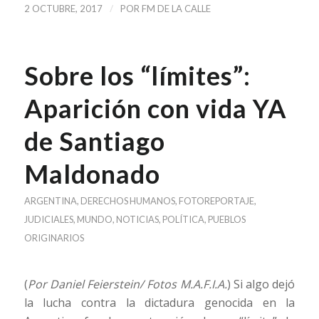
/
2 OCTUBRE, 2017
POR
FM DE LA CALLE
Sobre los “límites”:
Aparición con vida YA
de Santiago
Maldonado
ARGENTINA
,
DERECHOS HUMANOS
,
FOTOREPORTAJE
,
JUDICIALES
,
MUNDO
,
NOTICIAS
,
POLÍTICA
,
PUEBLOS
ORIGINARIOS
(
Por Daniel Feierstein/ Fotos M.A.F.I.A.
) Si algo dejó
la lucha contra la dictadura genocida en la