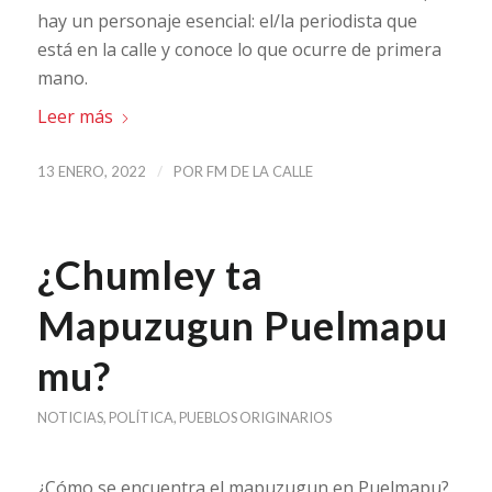
hay un personaje esencial: el/la periodista que
está en la calle y conoce lo que ocurre de primera
mano.
Leer más
/
13 ENERO, 2022
POR
FM DE LA CALLE
¿Chumley ta
Mapuzugun Puelmapu
mu?
NOTICIAS
,
POLÍTICA
,
PUEBLOS ORIGINARIOS
¿Cómo se encuentra el mapuzugun en Puelmapu?