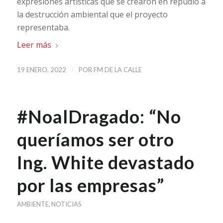
expresiones artísticas que se crearon en repudio a
la destrucción ambiental que el proyecto
representaba.
Leer más
/
19 ENERO, 2022
POR
FM DE LA CALLE
#NoalDragado: “No
queríamos ser otro
Ing. White devastado
por las empresas”
AMBIENTE
,
NOTICIAS