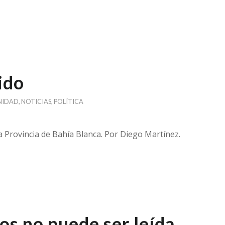
vido
NIDAD
,
NOTICIAS
,
POLÍTICA
a Provincia de Bahía Blanca. Por Diego Martínez.
ios no puede ser leída