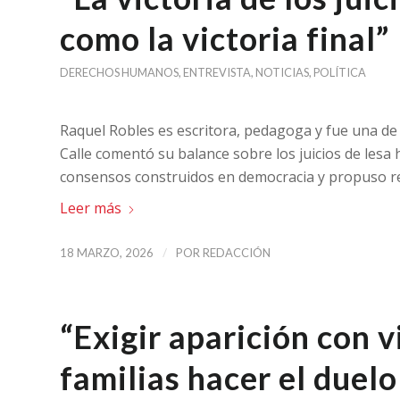
como la victoria final”
DERECHOS HUMANOS
,
ENTREVISTA
,
NOTICIAS
,
POLÍTICA
Raquel Robles es escritora, pedagoga y fue una de l
Calle comentó su balance sobre los juicios de lesa 
consensos construidos en democracia y propuso rea
Leer más
/
18 MARZO, 2026
POR
REDACCIÓN
“Exigir aparición con v
familias hacer el duel