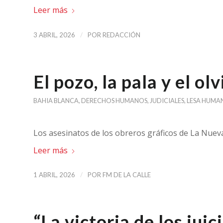
Leer más
/
3 ABRIL, 2026
POR
REDACCIÓN
El pozo, la pala y el ol
BAHIA BLANCA
,
DERECHOS HUMANOS
,
JUDICIALES
,
LESA HUMA
Los asesinatos de los obreros gráficos de La Nuev
Leer más
/
1 ABRIL, 2026
POR
FM DE LA CALLE
“La victoria de los juic