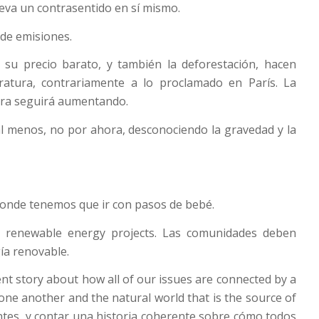
lleva un contrasentido en sí mismo.
de emisiones.
y su precio barato, y también la deforestación, hacen
atura, contrariamente a lo proclamado en París. La
era seguirá aumentando.
, al menos, no por ahora, desconociendo la gravedad y la
 donde tenemos que ir con pasos de bebé.
 renewable energy projects. Las comunidades deben
ía renovable.
rent story about how all of our issues are connected by a
one another and the natural world that is the source of
rentes, y contar una historia coherente sobre cómo todos