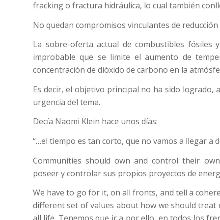
fracking o fractura hidráulica, lo cual también con
No quedan compromisos vinculantes de reducción 
La sobre-oferta actual de combustibles fósiles 
improbable que se limite el aumento de temper
concentración de dióxido de carbono en la atmósf
Es decir, el objetivo principal no ha sido logrado
urgencia del tema.
Decía Naomi Klein hace unos días:
“…el tiempo es tan corto, que no vamos a llegar a
Communities should own and control their own
poseer y controlar sus propios proyectos de energ
We have to go for it, on all fronts, and tell a cohe
different set of values about how we should treat 
all life. Tenemos que ir a por ello, en todos los f