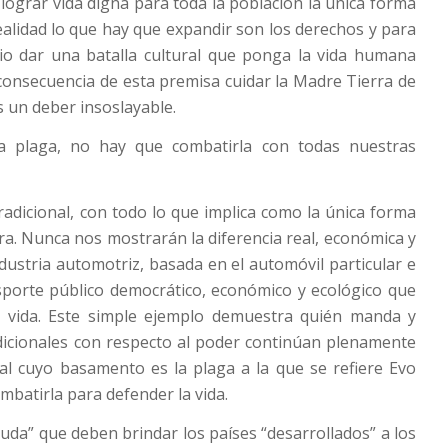
 lograr vida digna para toda la población la única forma
alidad lo que hay que expandir son los derechos y para
rio dar una batalla cultural que ponga la vida humana
 consecuencia de esta premisa cuidar la Madre Tierra de
 un deber insoslayable.
a plaga, no hay que combatirla con todas nuestras
radicional, con todo lo que implica como la única forma
ra. Nunca nos mostrarán la diferencia real, económica y
ustria automotriz, basada en el automóvil particular e
ansporte público democrático, económico y ecológico que
e vida. Este simple ejemplo demuestra quién manda y
dicionales con respecto al poder continúan plenamente
al cuyo basamento es la plaga a la que se refiere Evo
mbatirla para defender la vida.
uda” que deben brindar los países “desarrollados” a los