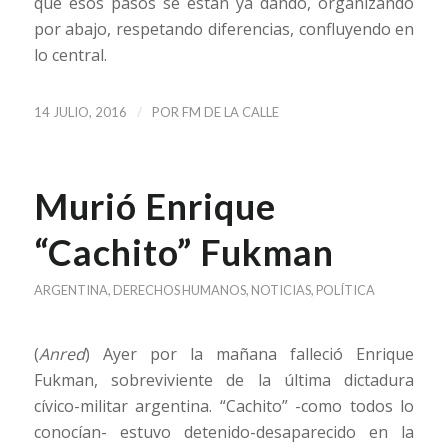
que esos pasos se están ya dando, organizando
por abajo, respetando diferencias, confluyendo en
lo central.
/
14 JULIO, 2016
POR
FM DE LA CALLE
Murió Enrique
“Cachito” Fukman
ARGENTINA
,
DERECHOS HUMANOS
,
NOTICIAS
,
POLÍTICA
(
Anred
) Ayer por la mañana falleció Enrique
Fukman, sobreviviente de la última dictadura
cívico-militar argentina. “Cachito” -como todos lo
conocían- estuvo detenido-desaparecido en la