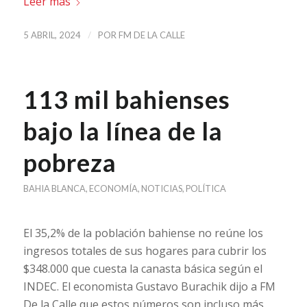
Leer más
/
5 ABRIL, 2024
POR
FM DE LA CALLE
113 mil bahienses
bajo la línea de la
pobreza
BAHIA BLANCA
,
ECONOMÍA
,
NOTICIAS
,
POLÍTICA
El 35,2% de la población bahiense no reúne los
ingresos totales de sus hogares para cubrir los
$348.000 que cuesta la canasta básica según el
INDEC. El economista Gustavo Burachik dijo a FM
De la Calle que estos números son incluso más