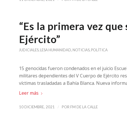
“Es la primera vez que
Ejército”
JUDICIALES
,
LESA HUMANIDAD
,
NOTICIAS
,
POLÍTICA
15 genocidas fueron condenados en el juicio Escueli
militares dependientes del V Cuerpo de Ejército re
víctimas trasladadas a Bahía Blanca. Nueva informa
Leer más
/
10 DICIEMBRE, 2021
POR
FM DE LA CALLE