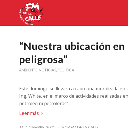
“Nuestra ubicación en 
peligrosa”
AMBIENTE
,
NOTICIAS
,
POLÍTICA
Este domingo se llevará a cabo una muraleada en la
Ing. White, en el marco de actividades realizadas e
petróleo ni petroleras”.
Leer más
/
11 DICIEMBRE, 2021
POR
FM DE LA CALLE