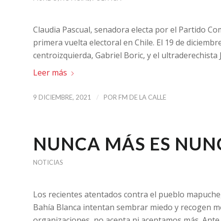
Claudia Pascual, senadora electa por el Partido Com
primera vuelta electoral en Chile. El 19 de diciembre
centroizquierda, Gabriel Boric, y el ultraderechista
Leer más
/
9 DICIEMBRE, 2021
POR
FM DE LA CALLE
NUNCA MÁS ES NUN
NOTICIAS
Los recientes atentados contra el pueblo mapuche, p
Bahía Blanca intentan sembrar miedo y recogen mét
organizaciones, no acepta ni aceptamos más. Ante 